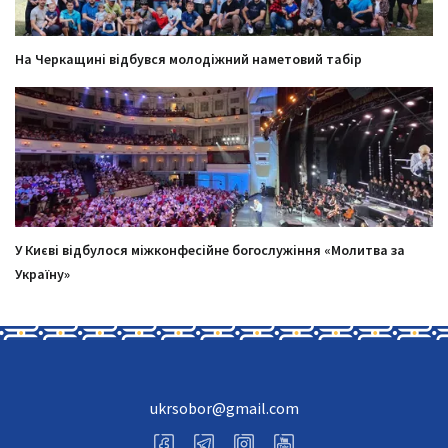
На Черкащині відбувся молодіжний наметовий табір
У Києві відбулося міжконфесійне богослужіння «Молитва за
Україну»
ukrsobor@gmail.com