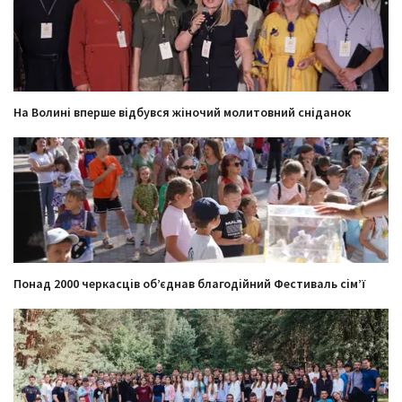
На Волині вперше відбувся жіночий молитовний сніданок
Понад 2000 черкасців об’єднав благодійний Фестиваль сім’ї