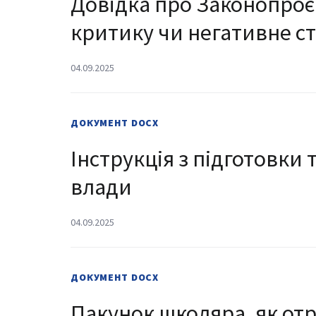
Довідка про Законопроє
критику чи негативне с
04.09.2025
ДОКУМЕНТ
DOCX
Інструкція з підготовк
влади
04.09.2025
ДОКУМЕНТ
DOCX
Пакунок школяра, як от