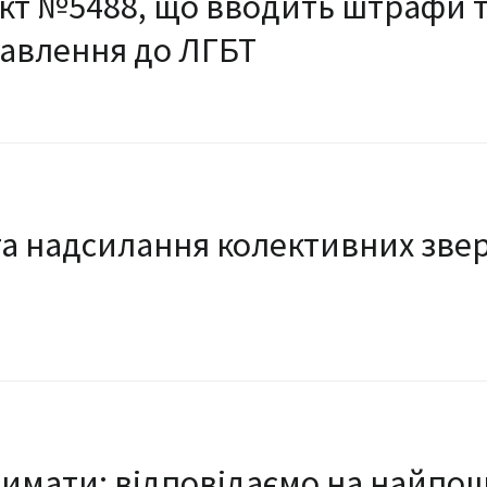
кт №5488, що вводить штрафи та
тавлення до ЛГБТ
и та надсилання колективних зв
римати: відповідаємо на найпо