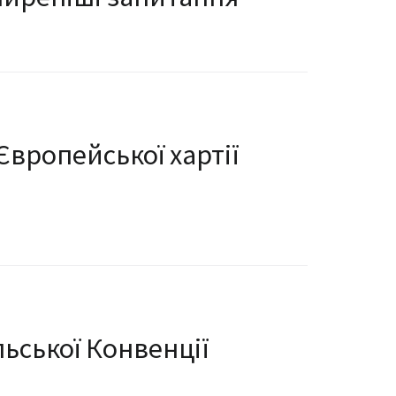
вропейської хартії
льської Конвенції