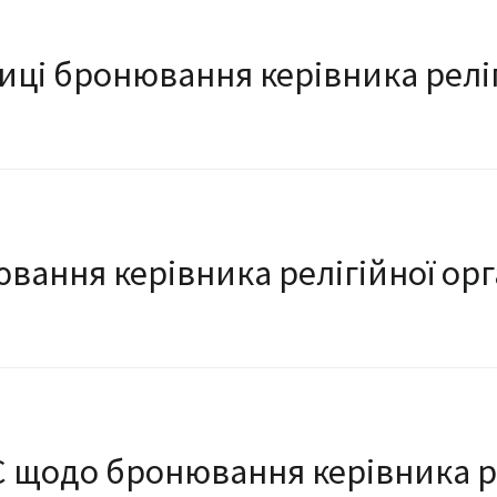
ці бронювання керівника релігі
вання керівника релігійної орг
С щодо бронювання керівника ре