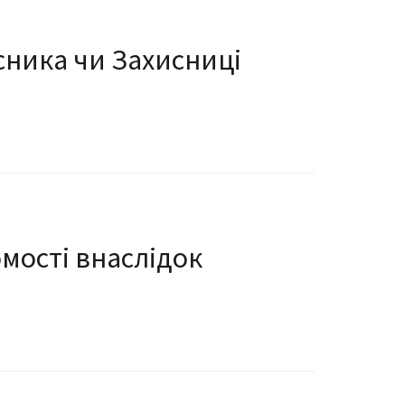
исника чи Захисниці
мості внаслідок