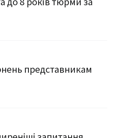
 до 8 років тюрми за
ернень представникам
ширеніші запитання