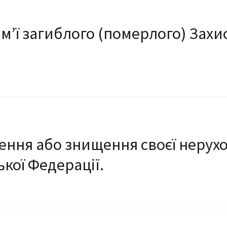
ім’ї загиблого (померлого) Зах
ння або знищення своєї нерухо
ької Федерації.