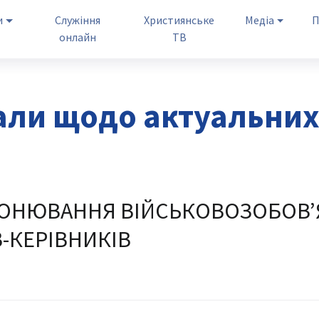
и
Служіння
Християнське
Медіа
П
онлайн
ТВ
али щодо актуальних
РОНЮВАННЯ ВІЙСЬКОВОЗОБОВ’
-КЕРІВНИКІВ