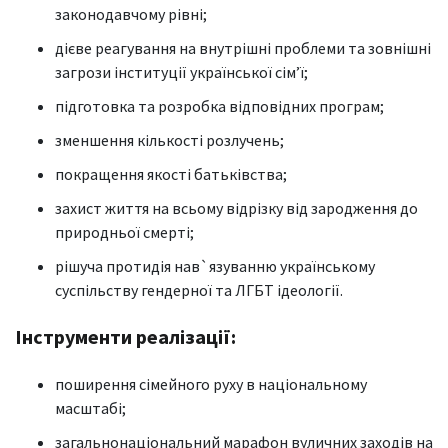
законодавчому рівні;
дієве реагування на внутрішні проблеми та зовнішні
загрози інституції української сім’ї;
підготовка та розробка відповідних програм;
зменшення кількості розлучень;
покращення якості батьківства;
захист життя на всьому відрізку від зародження до
природньої смерті;
рішуча протидія нав`язуванню українському
суспільству гендерної та ЛГБТ ідеології.
Інструменти реалізації:
поширення сімейного руху в національному
масштабі;
загальнонаціональний марафон вуличних заходів на