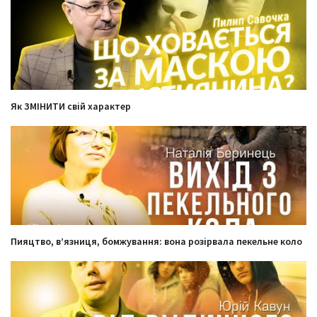
Як ЗМІНИТИ свій характер
Пияцтво, вʼязниця, бомжування: вона розірвала пекельне коло