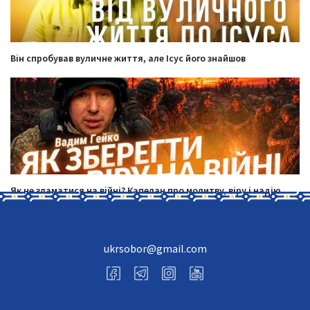
Він спробував вуличне життя, але Ісус його знайшов
Як не зламатися на війні? Капелан про молитву, віру і надію
ukrsobor@gmail.com